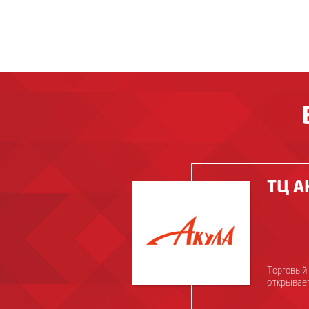
ТЦ А
Торговый 
открывает