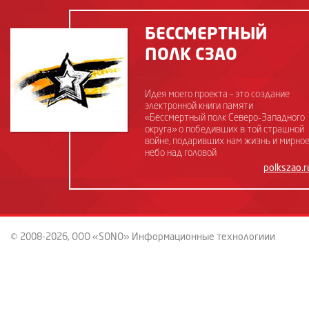
БЕССМЕРТНЫЙ
ПОЛК СЗАО
Идея моего проекта – это создание
электронной книги памяти
«Бессмертный полк Северо-Западного
округа» о победивших в той страшной
войне, подаривших нам жизнь и мирно
небо над головой
polkszao.r
© 2008-2026, ООО «SONO» Информационные технологиии