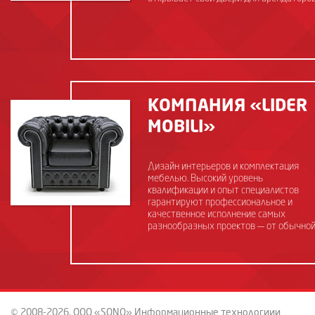
КОМПАНИЯ «LIDER
MOBILI»
Дизайн интерьеров и комплектация
мебелью. Высокий уровень
квалификации и опыт специалистов
гарантируют профессиональное и
качественное исполнение самых
разнообразных проектов — от обычно
квартиры до ресторана или
коттеджного поселка.
© 2008-2026, ООО «SONO» Информационные технологиии