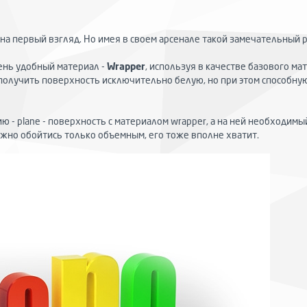
я на первый взгляд. Но имея в своем арсенале такой замечательный р
ень удобный материал -
Wrapper
, используя в качестве базового ма
учить поверхность исключительно белую, но при этом способную 
ю - plane - поверхность с материалом wrapper, а на ней необходим
ожно обойтись только объемным, его тоже вполне хватит.