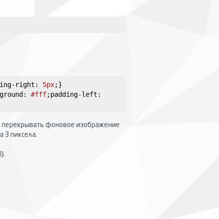
ing-right
:
5px
;
}
ground
:
#fff
;
padding-left
:
ен перекрывать фоновое изображение
а 3 пиксела.
).