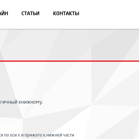
АЙН
СТАТЬИ
КОНТАКТЫ
огичный книжному.
 по оси x и прижато к нижней части