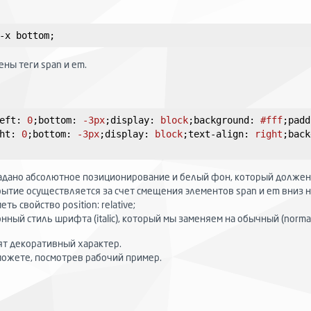
-x
bottom
;
ны теги span и em.
eft
:
0
;
bottom
:
 -
3px
;
display
:
 block
;
background
:
#fff
;
padd
ht
:
0
;
bottom
:
 -
3px
;
display
:
 block
;
text-align
:
 right
;
back
о задано абсолютное позиционирование и белый фон, который долж
екрытие осуществляется за счет смещения элементов span и em вниз н
еть свойство position: relative;
ный стиль шрифта (italic), который мы заменяем на обычный (normal
ят декоративный характер.
можете, посмотрев рабочий пример.