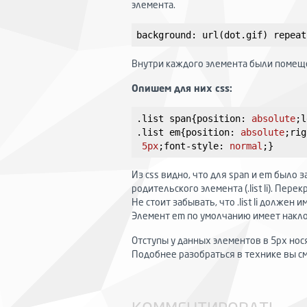
элемента.
background
: 
url
(
dot
.gif
) 
repeat
Внутри каждого элемента были помеще
Опишем для них css:
.list
span
{
position
:
 absolute
;
l
.list
em
{
position
:
 absolute
;
rig
5px
;
font-style
:
 normal
;
}
Из css видно, что для span и em был
родительского элемента (.list li). Пер
Не стоит забывать, что .list li должен им
Элемент em по умолчанию имеет наклон
Отступы у данных элементов в 5px нос
Подобнее разобраться в технике вы с