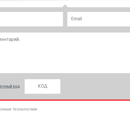
очный код
онные технологиии