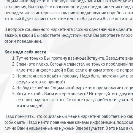
Социальный маркетинг в первую очередь завязан на взаимодейст
отношения, Вы создаёте возможности для предоставления продаж и
неподдельного интереса в создании и поддержании подобных отно
который будет заниматься этим вместо Вас; а если Вы не хотите и
В вопросе социального маркетинга сложно однозначно выделить 
важно, в какой Вы работаете индустрии, если Вы работаете плох
своим поведением.
Как надо себя вести
Тут не только Вы, поэтому взаимодействуйте. Заводите знак
Спам - это плохо. Сегодня спам стал не только проблемой 
клиентов информацией о Вас, если они сами этого не попро
Непостоянство ведёт к провалу. Надо быть постоянным в 
результатов не принесёт.
Не будте снобом. Социальный маркетинг предполагает социа
Хотите чтобы Вами интересовались? Интересуйтесь другими
не стоит надеяться, что в Сети все сразу прибегут изучать
жизни людей!
Надо понимать, что социальный медиа маркетинг работает, но как
соблюдать. Надо найти правильные каналы информации, подходящ
лично Вам и нацеленные на нужный Вам результат. В это надо вк