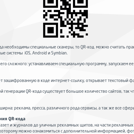
ода необходимы специальные сканеры, то QR-код можно считать пр
 системы iOS, Android и Symbian.
ичего сложного: устанавливаем специальную программу, запускаем 
ет зашифрованную в коде интернет-ссылку, открывает текстовый ф
ой генерации QR-кода существует большое количество сайтов, так 
ирна: реклама, пресса, различного рода сервисы, а так же все сфе
ния QR-кода
газет и журналов до уличных рекламных щитов, на части рекламны
о которому можно ознакомиться с дополнительной информацией, фо