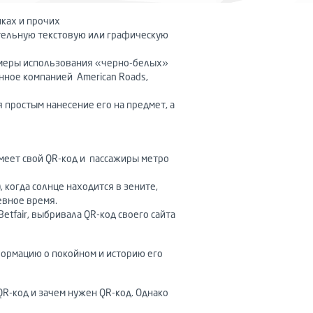
иках и прочих
тельную текстовую или графическую
римеры использования «черно-белых»
нное компанией American Roads,
 простым нанесение его на предмет, а
меет свой QR-код и пассажиры метро
 когда солнце находится в зените,
евное время.
tfair, выбривала QR-код своего сайта
формацию о покойном и историю его
QR-код и зачем нужен QR-код. Однако