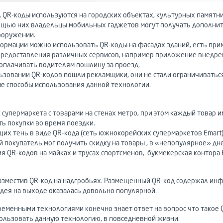
и, QR-коды используются на городских объектах, культурных памятн
ощью них владельцы мобильных гаджетов могут получать дополни
ооружении.
формации можно использовать QR-коды на фасадах зданий, есть п
 предоставления различных сервисов, например приложение внедре
оплачивать водителям пошлину за проезд.
ьзовании QR-кодов пошли рекламщики, они не стали ограничиваться
е способы использования данной технологии.
упермаркета с товарами на стенах метро, при этом каждый товар и
ь покупки во время поездки.
их тень в виде QR-кода (сеть южнокорейских супермаркетов Emart),
 покупатель мог получить скидку на товары , в «непопулярное» дн
QR-кодов на майках и трусах спортсменов, букмекерская контора Be
разместив QR-код на надгробьях. Размещенный QR-код содержал ин
идея на выходе оказалась довольно популярной.
временными технологиями конечно знает ответ на вопрос что такое 
ользовать данную технологию, в повседневной жизни.