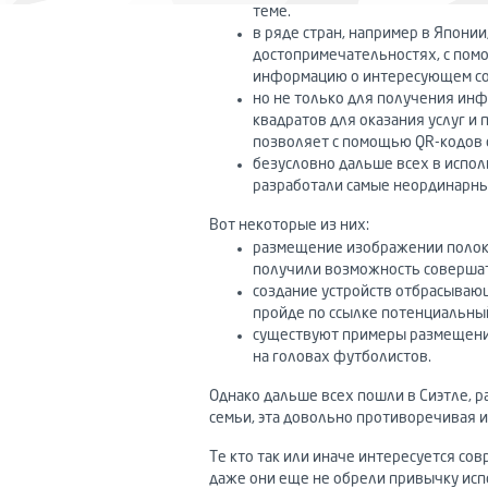
теме.
в ряде стран, например в Япони
достопримечательностях, с пом
информацию о интересующем с
но не только для получения ин
квадратов для оказания услуг и
позволяет с помощью QR-кодов 
безусловно дальше всех в испол
разработали самые неординарны
Вот некоторые из них:
размещение изображении полок с
получили возможность совершат
создание устройств отбрасывающ
пройде по ссылке потенциальный
существуют примеры размещения 
на головах футболистов.
Однако дальше всех пошли в Сиэтле, 
семьи, эта довольно противоречивая 
Те кто так или иначе интересуется со
даже они еще не обрели привычку исп